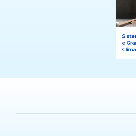
Siste
e Gra
Clima