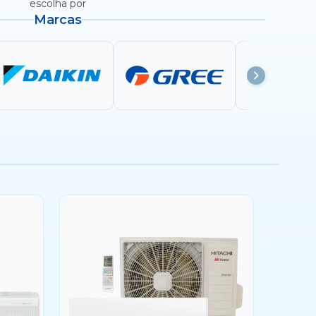
escolha por
Marcas
btus
36.000 btus
48.000 btus