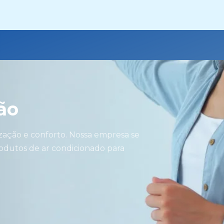
ão
zação e conforto. Nossa empresa se
rodutos de ar condicionado para