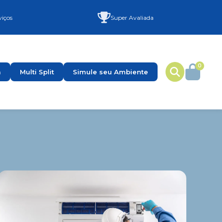
viços
Super Avaliada
0
a
Multi Split
Simule seu Ambiente