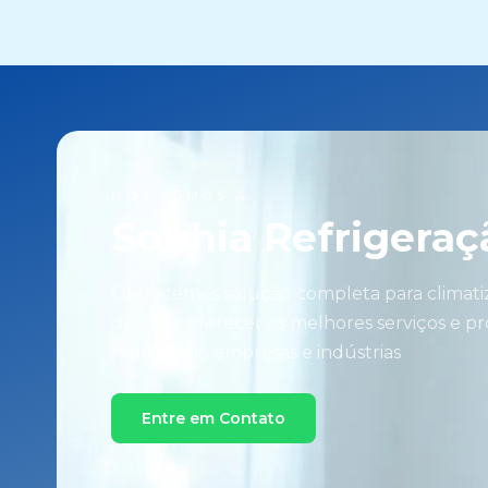
NÓS SOMOS A
Sophia Refrigeraç
Oferecemos solução completa para climati
dedica a oferecer os melhores serviços e p
residências, empresas e indústrias
Entre em Contato