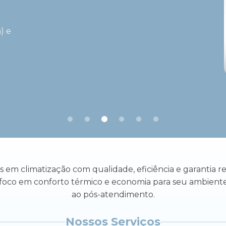
jeto,
do,
.
ionado com
) e
rápida e
Multi,
nagem.
em climatização com qualidade, eficiência e garantia rea
 foco em conforto térmico e economia para seu ambiente
ao pós-atendimento.
Nossos Serviços