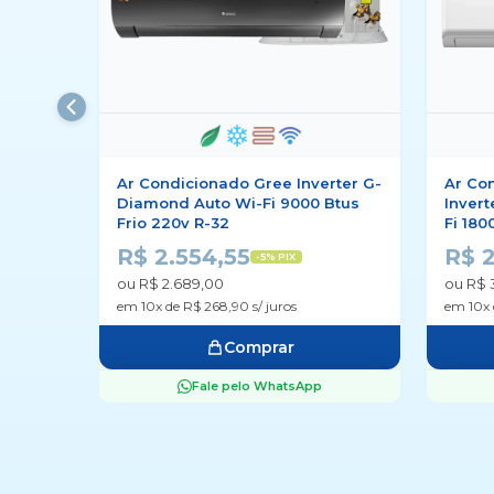
all
Ar Condicionado Gree Inverter G-
Ar Con
00 Wi-
Diamond Auto Wi-Fi 9000 Btus
Invert
2
Frio 220v R-32
Fi 180
R$ 2.554,55
R$ 
-5% PIX
ou R$ 2.689,00
ou R$ 
em 10x de R$ 268,90 s/ juros
em 10x 
Comprar
Fale pelo WhatsApp