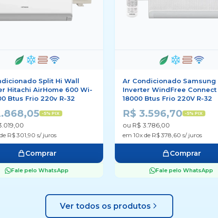
dicionado Split Hi Wall
Ar Condicionado Samsung
er Hitachi AirHome 600 Wi-
Inverter WindFree Connect 
00 Btus Frio 220v R-32
18000 Btus Frio 220V R-32
2.868,05
R$ 3.596,70
-5% PIX
-5% PIX
3.019,00
ou R$ 3.786,00
de R$ 301,90 s/ juros
em 10x de R$ 378,60 s/ juros
Comprar
Comprar
Fale pelo WhatsApp
Fale pelo WhatsApp
Ver todos os produtos