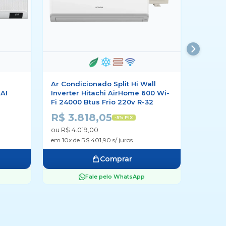
Ar Condicionado Split Hi Wall
Ar Con
AI
Inverter Hitachi AirHome 600 Wi-
Full 18
Fi 24000 Btus Frio 220v R-32
R$ 4
R$ 3.818,05
-5% PIX
ou R$ 4
ou R$ 4.019,00
em 10x d
em 10x de R$ 401,90 s/ juros
Comprar
Fale pelo WhatsApp