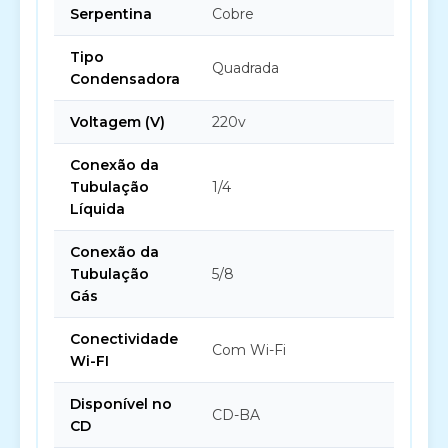
Serpentina
Cobre
Tipo
Quadrada
Condensadora
Voltagem (V)
220v
Conexão da
Tubulação
1/4
Líquida
Conexão da
Tubulação
5/8
Gás
Conectividade
Com Wi-Fi
Wi-FI
Disponível no
CD-BA
CD